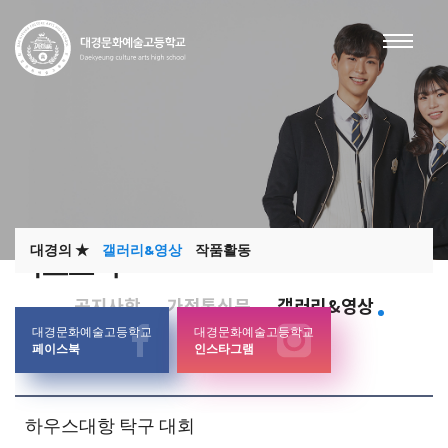
대경의 ★
갤러리&영상
작품활동
학교소식
공지사항
가정통신문
갤러리&영상
대경문화예술고등학교
대경문화예술고등학교
페이스북
인스타그램
하우스대항 탁구 대회