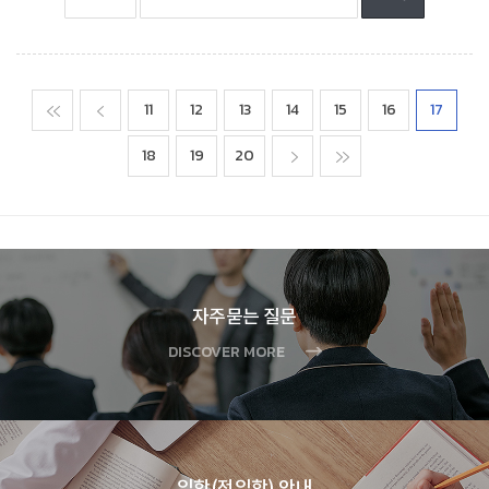
맨처음
이전
11
12
13
14
15
16
17
18
19
20
다음
맨마지막
자주묻는 질문
DISCOVER MORE
입학(전입학) 안내