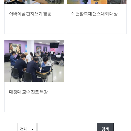
어버이날 편지쓰기 활동
예천활축제 댄스대회 대상 수상
대경대 교수 진로 특강