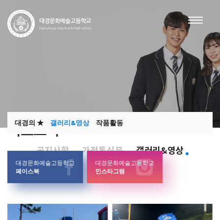
대경의 ★
갤러리&영상
작품활동
학교소식
공지사항
가정통신문
갤러리&영상
대경문화예술고등학교
대경문화예술고등학교
페이스북
인스타그램