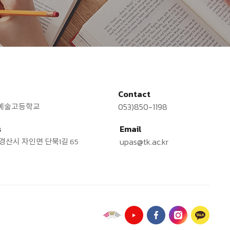
Contact
예술고등학교
053)850-1198
s
Email
경산시 자인면 단북1길 65
upas@tk.ac.kr