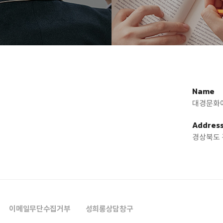
Name
대경문화
Addres
경상북도 
이메일무단수집거부
성희롱상담창구