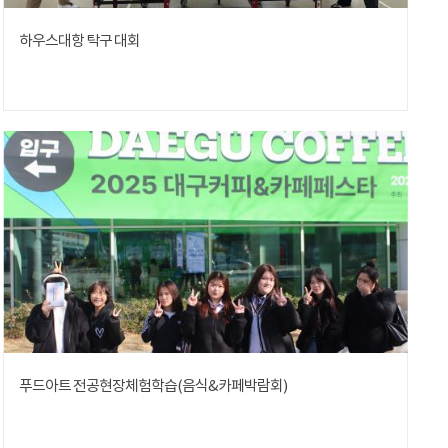
하우스대항 탁구 대회
푸드아트 전공현장체험학습(음식&카페박람회)