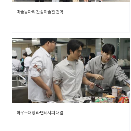
미술동아리 간송미술관 견학
하우스대항 라면레시피 대결