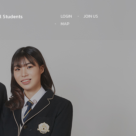
l Students
LOGIN
JOIN US
MAP