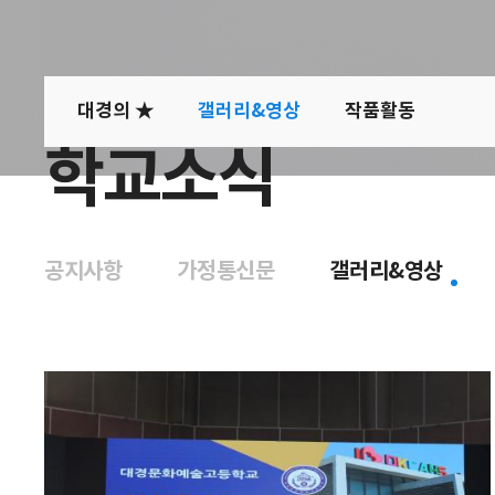
대경의 ★
갤러리&영상
작품활동
학교소식
공지사항
가정통신문
갤러리&영상