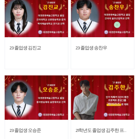
23 졸업생 김진교
23 졸업생 송찬우
23 졸업생 오승준
21학년도 졸업생 김주한 프로젝트 그룸 '페어리즈'로 데뷔