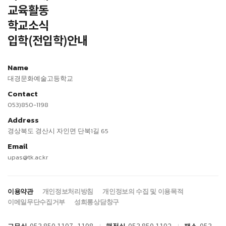
교육활동
학교소식
입학(전입학)안내
Name
대경문화예술고등학교
Contact
053)850-1198
Address
경상북도 경산시 자인면 단북1길 65
Email
upas@tk.ac.kr
이용약관
개인정보처리방침
개인정보의 수집 및 이용목적
이메일무단수집거부
성희롱상담창구