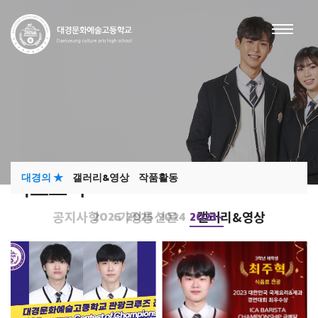
대경의 ★
갤러리&영상
작품활동
학교소식
2026
2025
2024
2023~
공지사항
가정통신문
갤러리&영상