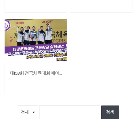
제103회 전국체육대회 에어로빅·힙합부문 전국 3위 수상